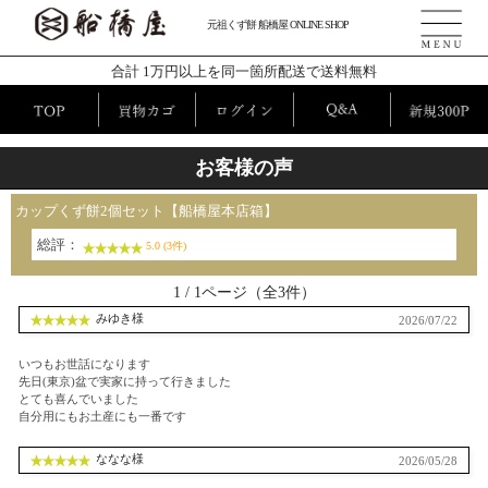
元祖くず餅 船橋屋 ONLINE SHOP
合計 1万円以上を同一箇所配送で送料無料
お客様の声
カップくず餅2個セット【船橋屋本店箱】
総評：
5.0 (3件)
1 / 1ページ（全3件）
みゆき様
2026/07/22
いつもお世話になります
先日(東京)盆で実家に持って行きました
とても喜んでいました
自分用にもお土産にも一番です
ななな様
2026/05/28