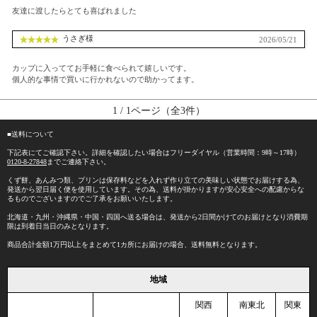
友達に渡したらとても喜ばれました
うさぎ様
2026/05/21
カップに入っててお手軽に食べられて嬉しいです。
個人的な事情で買いに行かれないので助かってます。
1 / 1ページ（全3件）
■送料について
下記表にてご確認下さい。詳細を確認したい場合はフリーダイヤル（営業時間：9時～17時）
0120-8-27848
までご連絡下さい。
くず餅、あんみつ類、プリンは保存料などを入れず作り立ての美味しい状態でお届けする為、
発送から翌日届く便を使用しています。その為、送料が掛かりますが安心安全への配慮からな
るものでございますのでご了承をお願いいたします。
北海道・九州・沖縄県・中国・四国へ送る場合は、発送から2日間かけてのお届けとなり消費期
限は到着日当日のみとなります。
商品合計金額1万円以上をまとめて1カ所にお届けの場合、送料無料となります。
地域
関西
南東北
関東