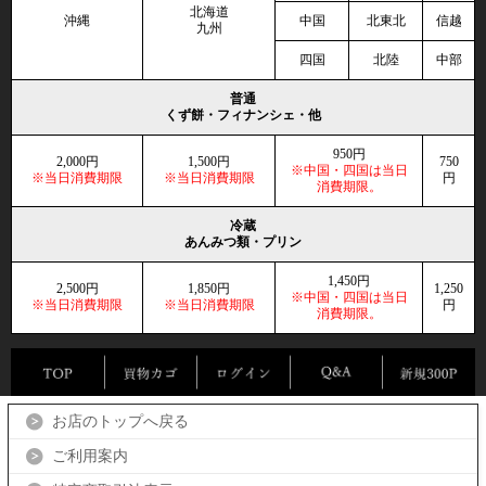
北海道
沖縄
中国
北東北
信越
九州
四国
北陸
中部
普通
くず餅・フィナンシェ・他
950円
2,000円
1,500円
750
※中国・四国は当日
※当日消費期限
※当日消費期限
円
消費期限。
冷蔵
あんみつ類・プリン
1,450円
2,500円
1,850円
1,250
※中国・四国は当日
※当日消費期限
※当日消費期限
円
消費期限。
お店のトップへ戻る
ご利用案内