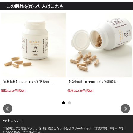
この商品を買った人はこれも
【送料無料】REBIRTHくず餅乳酸菌 ...
【送料無料】REBIRTH くず餅乳酸菌...
価格:7,560円(税込)
価格:22,680円(税込)
■送料について
下記表にてご確認下さい。詳細を確認したい場合はフリーダイヤル（営業時間：9時～17時）
0120-8-27848
までご連絡下さい。