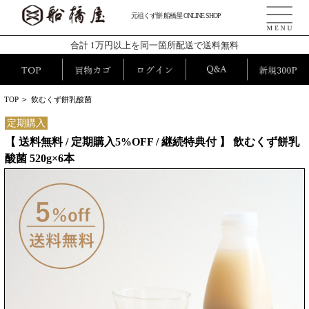
元祖くず餅 船橋屋 ONLINE SHOP
合計 1万円以上を同一箇所配送で送料無料
TOP
>
飲むくず餅乳酸菌
定期購入
【 送料無料 / 定期購入5%OFF / 継続特典付 】 飲むくず餅乳
酸菌 520g×6本