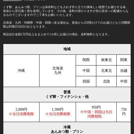
くず餅、あんみつ類、プリンは保存料などを入れず作り立ての美味しい状態でお届けする為、
発送から翌日届く便を使用しています。その為、送料が掛かりますが安心安全への配慮からな
るものでございますのでご了承をお願いいたします。
北海道・九州・沖縄県・中国・四国へ送る場合は、発送から2日間かけてのお届けとなり消費期
限は到着日当日のみとなります。
商品合計金額1万円以上をまとめて1カ所にお届けの場合、送料無料となります。
地域
関西
南東北
関東
北海道
沖縄
中国
北東北
信越
九州
四国
北陸
中部
普通
くず餅・フィナンシェ・他
950円
2,000円
1,500円
750
※中国・四国は当日
※当日消費期限
※当日消費期限
円
消費期限。
冷蔵
あんみつ類・プリン