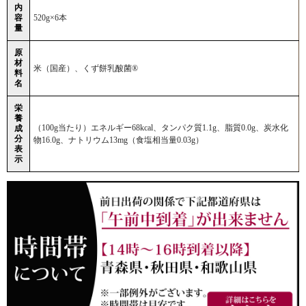
内
容
520g×6本
量
原
材
米（国産）、くず餅乳酸菌®
料
名
栄
養
（100g当たり）エネルギー68kcal、タンパク質1.1g、脂質0.0g、炭水化
成
分
物16.0g、ナトリウム13mg（食塩相当量0.03g）
表
示