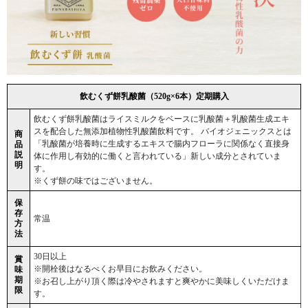
飲むくず餅乳酸菌（520g×6本）定期購入
飲むくず餅乳酸菌はライスミルクをベースに乳酸菌＋乳酸菌生成エキ
スを配合した無添加植物性乳酸菌飲料です。 バイオジェニックスとは
商
「乳酸菌が培養時に生成するエキスで腸内フローラに関係なく直接身
品
説
体に作用し有効的に働くと言われている」新しい成分とされていま
明
す。
※くず餅の味ではございません。
保
存
常温
方
法
30日以上
賞
※開栓後はなるべくお早目にお飲みください。
味
期
※お召し上がり頂く際は冷やされますと爽やかに美味しくいただけま
限
す。