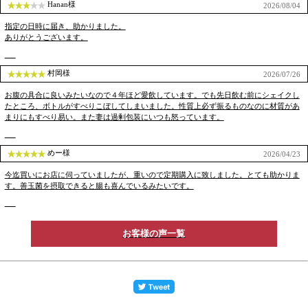
Hanan様
2026/08/04
指定の日時に届き、助かりました。
ありがとうございます。
村岡様
2026/07/26
お腹の具合に良いみたいなので４年ほど愛飲しています。でも先日飲む前にシェイクし
たところ、ボトルがすべりこぼしてしまいました。性質上必ず振るものなのに材質があ
まりにもすべり易い。また妻は過剰包装にいつも怒っています。
めー様
2026/04/23
今迄買いにお店に伺っていましたが、重いので定期購入に致しました。とても助かりま
す。善玉菌を摂取できると腸も喜んでいるみたいです。
お客様の声一覧