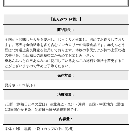
【あんみつ（4個）】
商品説明：
全国から吟味した天草を使用し、じっくりと煮出し、固めてお作りしており
ます。寒天は食物繊維を多く含むノンカロリーの健康食品です。赤えんどう
豆は北海道上富良野産を使用しております。本物の寒天だけが持つ上質な磯
の香りを、当店秘伝の黒糖蜜にからめてお楽しみ下さい。
※あんみつと白玉あんみつに使用しているあんこの材料や製法を変更するこ
とがございますので予めご了承ください。
保存方法：
要冷蔵（10°C以下）
消費期限：
2日間（到着日とその翌日） ※北海道・九州・沖縄・四国・中国地方は運搬
に2日間かかる為、到着日当日が消費期限です。
内容量：
本体：4個 黒蜜：4袋（カップの中に同梱）