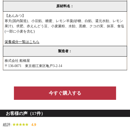
原材料名：
【あんみつ】
寒天(国内製造)、小豆餡、糖蜜、レモン羊羹(砂糖、白餡、還元水飴、レモン
果汁)、求肥、赤えんどう豆、小麦澱粉、水飴、黒糖、クコの実、抹茶、食塩
(一部に小麦を含む)
栄養成分一覧はこちら
製造者：
株式会社 船橋屋
〒136-0071 東京都江東区亀戸3-2-14
今すぐ購入する
お客様の声（17件）
総評:
4.9