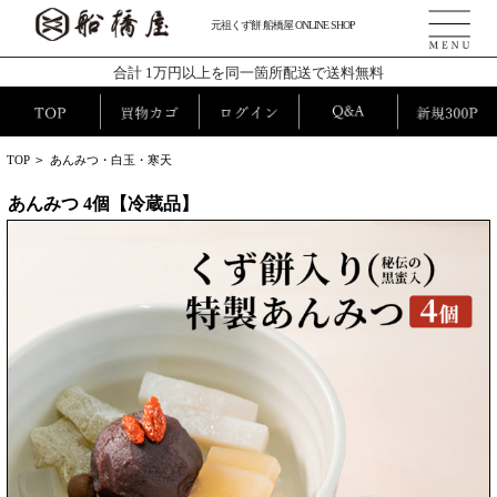
元祖くず餅 船橋屋 ONLINE SHOP
合計 1万円以上を同一箇所配送で送料無料
TOP
>
あんみつ・白玉・寒天
あんみつ 4個【冷蔵品】