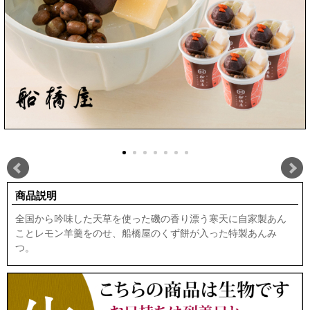
商品説明
全国から吟味した天草を使った磯の香り漂う寒天に自家製あん
ことレモン羊羹をのせ、船橋屋のくず餅が入った特製あんみ
つ。