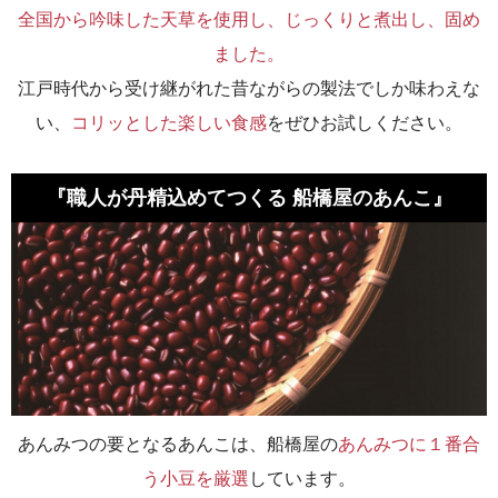
全国から吟味した天草を使用し、じっくりと煮出し、固め
ました。
江戸時代から受け継がれた昔ながらの製法でしか味わえな
い、
コリッとした楽しい食感
をぜひお試しください。
『職人が丹精込めてつくる 船橋屋のあんこ』
あんみつの要となるあんこは、船橋屋の
あんみつに１番合
う小豆を厳選
しています。