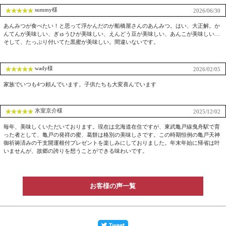
summy様
2026/06/30
あんみつが食べたい！と思って浮かんだのが船橋屋さんのあんみつ。はい、大正解。か
んてんが美味しい、ぎゅうひが美味しい、えんどう豆が美味しい、あんこが美味しい…
そして、たっぷり付いてた黒蜜が美味しい。間違いないです。
wady様
2026/02/05
家族でいつも4つ頼んでいます。子供たちも大変喜んでいます
氷室京介様
2025/12/02
毎年、美味しくいただいております。現在は北海道在住ですが、東武亀戸線曳舟駅で育
った者として、亀戸の発祥の蜜、葛餅は格別の美味しさです。この時期恒例の亀戸天神
御祈祷済みの干支開運根付プレゼントを楽しみにしておりました。年末年始に帰省は叶
いませんが、故郷の誇りを想うことができる味わいです。
お客様の声一覧