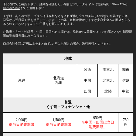
下記表にてご確認下さい。詳細を確認したい場合はフリーダイヤル（営業時間：9時～17時）
0120-8-27848
までご連絡下さい。
くず餅、あんみつ類、プリンは保存料などを入れず作り立ての美味しい状態でお届けする為、
発送から翌日届く便を使用しています。その為、送料が掛かりますが安心安全への配慮からな
るものでございますのでご了承をお願いいたします。
北海道・九州・沖縄県・中国・四国へ送る場合は、発送から2日間かけてのお届けとなり消費期
限は到着日当日のみとなります。
商品合計金額1万円以上をまとめて1カ所にお届けの場合、送料無料となります。
地域
関西
南東北
関東
北海道
沖縄
中国
北東北
信越
九州
四国
北陸
中部
普通
くず餅・フィナンシェ・他
950円
2,000円
1,500円
750
※中国・四国は当日
※当日消費期限
※当日消費期限
円
消費期限。