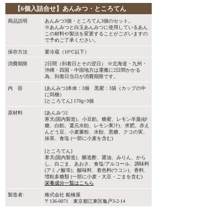
【6個入詰合せ】あんみつ・ところてん
商品説明
あんみつ3個・ところてん3個のセット。
※あんみつと白玉あんみつに使用しているあん
この材料や製法を変更することがございますの
で予めご了承ください。
保存方法
要冷蔵（10°C以下）
消費期限
2日間（到着日とその翌日） ※北海道・九州・
沖縄・四国・中国地方は運搬に2日間かかる
為、到着日当日が消費期限です。
内 容
[あんみつ]本体：3個 黒蜜：3袋（カップの中
に同梱）
[ところてん] 170g×3個
原材料
[あんみつ]
寒天(国内製造)、小豆餡、糖蜜、レモン羊羹(砂
糖、白餡、還元水飴、レモン果汁)、求肥、赤え
んどう豆、小麦澱粉、水飴、黒糖、クコの実、
抹茶、食塩 (一部に小麦を含む)
[ところてん]
寒天(国内製造)、醸造酢、醤油、みりん、から
し、白ごま、あおさ、食塩/アルコール、調味料
(アミノ酸等)、酸味料、着色料(ウコン)、香料、
増粘多糖類 (一部に小麦・大豆・ごまを含む)
栄養成分一覧はこちら
製造者:
株式会社 船橋屋
〒136-0071 東京都江東区亀戸3-2-14