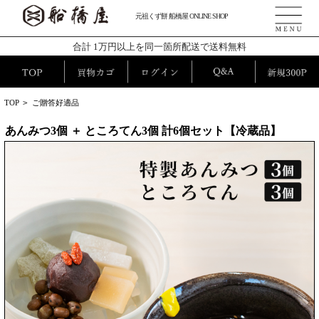
元祖くず餅 船橋屋 ONLINE SHOP
合計 1万円以上を同一箇所配送で送料無料
TOP
>
ご贈答好適品
あんみつ3個 ＋ ところてん3個 計6個セット【冷蔵品】