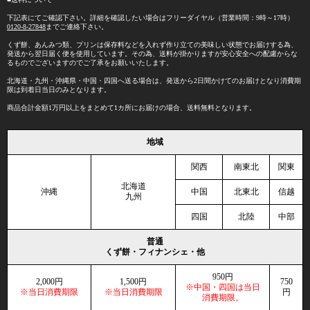
下記表にてご確認下さい。詳細を確認したい場合はフリーダイヤル（営業時間：9時～17時）
0120-8-27848
までご連絡下さい。
くず餅、あんみつ類、プリンは保存料などを入れず作り立ての美味しい状態でお届けする為、
発送から翌日届く便を使用しています。その為、送料が掛かりますが安心安全への配慮からな
るものでございますのでご了承をお願いいたします。
北海道・九州・沖縄県・中国・四国へ送る場合は、発送から2日間かけてのお届けとなり消費期
限は到着日当日のみとなります。
商品合計金額1万円以上をまとめて1カ所にお届けの場合、送料無料となります。
地域
関西
南東北
関東
北海道
沖縄
中国
北東北
信越
九州
四国
北陸
中部
普通
くず餅・フィナンシェ・他
950円
2,000円
1,500円
750
※中国・四国は当日
※当日消費期限
※当日消費期限
円
消費期限。