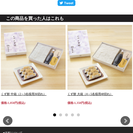
この商品を買った人はこれも
くず餅 中箱（2～3名様用36切れ）
くず餅 大箱（4～5名様用48切れ）
価格:1,050円(税込)
価格:1,350円(税込)
■送料について