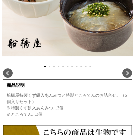
商品説明
船橋屋特製くず餅入あんみつと特製ところてんのお詰合せ。（6
個入りセット）
※特製くず餅入あんみつ…3個
※ところてん…3個