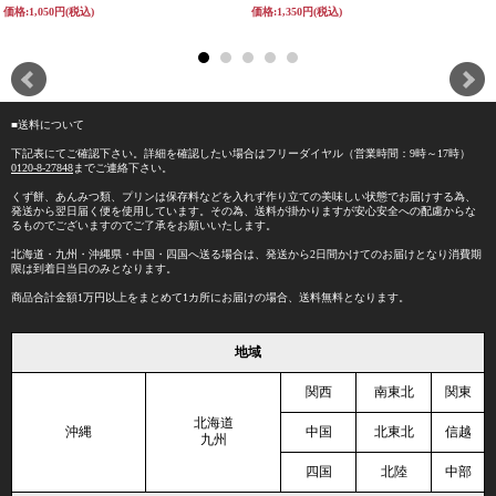
価格:1,050円(税込)
価格:1,350円(税込)
■送料について
下記表にてご確認下さい。詳細を確認したい場合はフリーダイヤル（営業時間：9時～17時）
0120-8-27848
までご連絡下さい。
くず餅、あんみつ類、プリンは保存料などを入れず作り立ての美味しい状態でお届けする為、
発送から翌日届く便を使用しています。その為、送料が掛かりますが安心安全への配慮からな
るものでございますのでご了承をお願いいたします。
北海道・九州・沖縄県・中国・四国へ送る場合は、発送から2日間かけてのお届けとなり消費期
限は到着日当日のみとなります。
商品合計金額1万円以上をまとめて1カ所にお届けの場合、送料無料となります。
地域
関西
南東北
関東
北海道
沖縄
中国
北東北
信越
九州
四国
北陸
中部