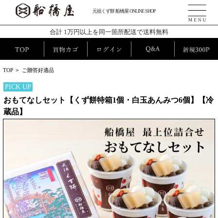
元祖くず餅 船橋屋 ONLINE SHOP
合計 1万円以上を同一箇所配送で送料無料
TOP
>
ご贈答好適品
PICK UP
おもてなしセット【くず餅特箱1個・白玉あんみつ6個】【冷
蔵品】