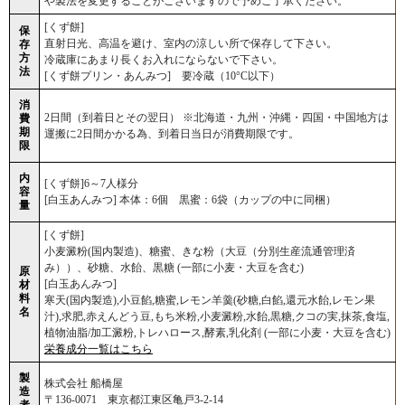
や製法を変更することがございますので予めご了承ください。
[くず餅]
保
直射日光、高温を避け、室内の涼しい所で保存して下さい。
存
方
冷蔵庫にあまり長くお入れにならないで下さい。
法
[くず餅プリン・あんみつ] 要冷蔵（10°C以下）
消
2日間（到着日とその翌日） ※北海道・九州・沖縄・四国・中国地方は
費
期
運搬に2日間かかる為、到着日当日が消費期限です。
限
内
[くず餅]6～7人様分
容
[白玉あんみつ] 本体：6個 黒蜜：6袋（カップの中に同梱）
量
[くず餅]
小麦澱粉(国内製造)、糖蜜、きな粉（大豆（分別生産流通管理済
み））、砂糖、水飴、黒糖 (一部に小麦・大豆を含む)
原
[白玉あんみつ]
材
料
寒天(国内製造),小豆餡,糖蜜,レモン羊羹(砂糖,白餡,還元水飴,レモン果
名
汁),求肥,赤えんどう豆,もち米粉,小麦澱粉,水飴,黒糖,クコの実,抹茶,食塩,
植物油脂/加工澱粉,トレハロース,酵素,乳化剤 (一部に小麦・大豆を含む)
栄養成分一覧はこちら
製
株式会社 船橋屋
造
〒136-0071 東京都江東区亀戸3-2-14
者