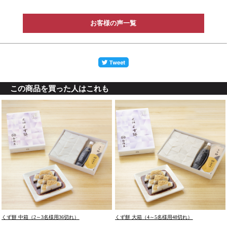
お客様の声一覧
この商品を買った人はこれも
くず餅 中箱（2～3名様用36切れ）
くず餅 大箱（4～5名様用48切れ）