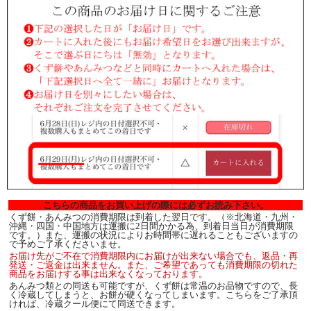
こちらの商品をお買い上げの際には必ずお読み下さい。
くず餅・あんみつの消費期限は到着した翌日です。（※北海道・九州・
沖縄・四国・中国地方は運搬に2日間かかる為、到着日当日が消費期限
です。）また、運搬の状況によりお時間帯に遅れることもございますの
で予めご了承くださいませ。
お届け先がご不在で消費期限内にお届けが出来ない場合でも、返品・再
発送・ご返金は出来ません。また、ご希望であっても消費期限の切れた
商品をお届けする事は出来なくなっております。
あんみつ類との同送も可能ですが、くず餅は常温のお品物ですので、長
く冷蔵してしまうと、お餅が硬くなってしまいます。こちらをご了承頂
ければ、冷蔵クール便にて同送できます。