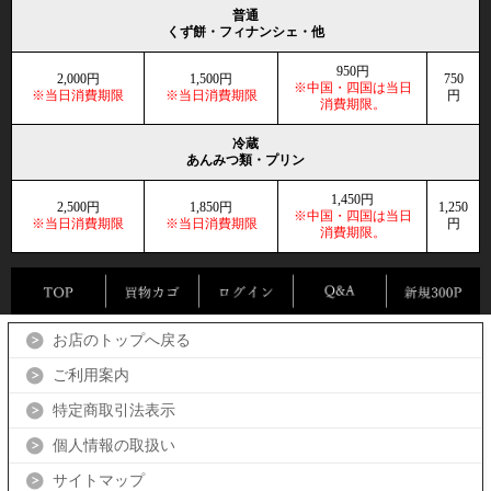
普通
くず餅・フィナンシェ・他
950円
2,000円
1,500円
750
※中国・四国は当日
※当日消費期限
※当日消費期限
円
消費期限。
冷蔵
あんみつ類・プリン
1,450円
2,500円
1,850円
1,250
※中国・四国は当日
※当日消費期限
※当日消費期限
円
消費期限。
お店のトップへ戻る
ご利用案内
特定商取引法表示
個人情報の取扱い
サイトマップ