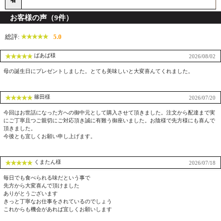
お客様の声（9件）
総評:
5.0
ばあば様
2026/08/02
母の誕生日にプレゼントしました。とても美味しいと大変喜んてくれました。
篠田様
2026/07/20
今回はお世話になった方への御中元として購入させて頂きました。注文から配達まで実
にご丁寧且つご親切にご対応頂き誠に有難う御座いました。お陰様で先方様にも喜んで
頂きました。
今後とも宜しくお願い申し上げます。
くまたん様
2026/07/18
毎日でも食べられる味だという事で
先方から大変喜んで頂けました
ありがとうございます
きっと丁寧なお仕事をされているのでしょう
これからも機会があれば宜しくお願いします