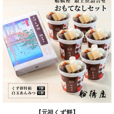
【元祖くず餅】