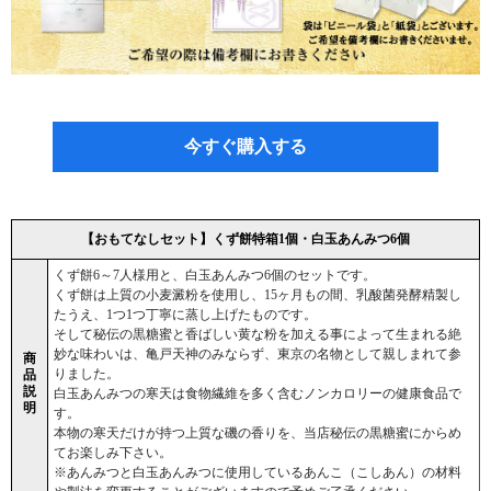
今すぐ購入する
【おもてなしセット】くず餅特箱1個・白玉あんみつ6個
くず餅6～7人様用と、白玉あんみつ6個のセットです。
くず餅は上質の小麦澱粉を使用し、15ヶ月もの間、乳酸菌発酵精製し
たうえ、1つ1つ丁寧に蒸し上げたものです。
そして秘伝の黒糖蜜と香ばしい黄な粉を加える事によって生まれる絶
妙な味わいは、亀戸天神のみならず、東京の名物として親しまれて参
商
りました。
品
説
白玉あんみつの寒天は食物繊維を多く含むノンカロリーの健康食品で
明
す。
本物の寒天だけが持つ上質な磯の香りを、当店秘伝の黒糖蜜にからめ
てお楽しみ下さい。
※あんみつと白玉あんみつに使用しているあんこ（こしあん）の材料